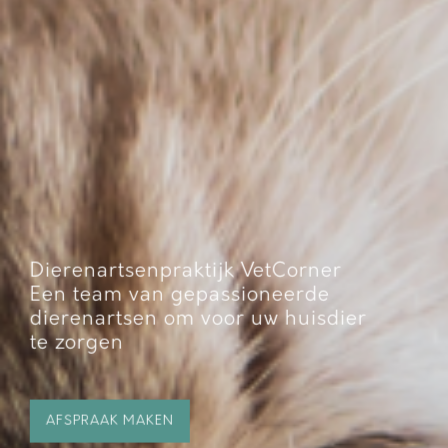
Dierenartsenpraktijk VetCorner
Een team van gepassioneerde
dierenartsen om voor uw huisdier
te zorgen
AFSPRAAK MAKEN