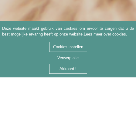
Deze website maakt gebruik van cookies om ervoor te zorgen dat u de
best mogelijke ervaring heeft op onze website.
Lees meer over cookies
.
Cookies instellen
Verwerp alle
Akkoord !